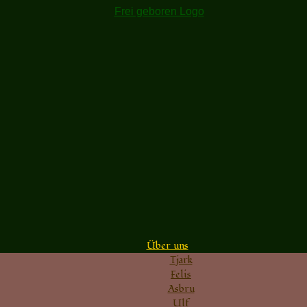
Über uns
Tjark
Felis
Asbru
Ulf