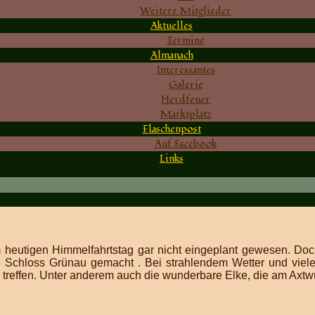
Weitere Mitglieder
Aktuelles
Termine
Almanach
Interessantes
Galerie
Herdfeuer
Marktplatz
Flaschenpost
Auf Facebook
Links
heutigen Himmelfahrtstag gar nicht eingeplant gewesen.
Doc
 Schloss Grünau gemacht . Bei strahlendem Wetter und viele
treffen. Unter anderem auch die wunderbare Elke, die am Axtwur