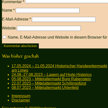
Kommentar
*
Name
*
E-Mail-Adresse
*
Website
Name, E-Mail-Adresse und Website in diesem Browser fü
Was bisher geschah
17.05.2024 – 21.05.2024 Historischer Handwerkermarkt
am Limes
24.08.-27.08.2023 – Lagern auf Horto Historico
05.08.2023 – Mittelaltermarkt Burg Rabenstein
22.07.2023 – Mittelaltermarkt Schillingsfürst
08.07.2023 – Mittelaltermarkt Uhlenfeld
Impressum
Disclaimer