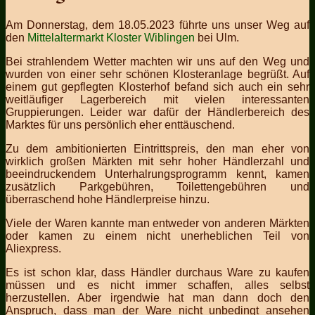
Am Donnerstag, dem 18.05.2023 führte uns unser Weg auf
den
Mittelaltermarkt Kloster Wiblingen
bei Ulm.
Bei strahlendem Wetter machten wir uns auf den Weg und
wurden von einer sehr schönen Klosteranlage begrüßt. Auf
einem gut gepflegten Klosterhof befand sich auch ein sehr
weitläufiger Lagerbereich mit vielen interessanten
Gruppierungen. Leider war dafür der Händlerbereich des
Marktes für uns persönlich eher enttäuschend.
Zu dem ambitionierten Eintrittspreis, den man eher von
wirklich großen Märkten mit sehr hoher Händlerzahl und
beeindruckendem Unterhalrungsprogramm kennt, kamen
zusätzlich Parkgebühren, Toilettengebühren und
überraschend hohe Händlerpreise hinzu.
Viele der Waren kannte man entweder von anderen Märkten
oder kamen zu einem nicht unerheblichen Teil von
Aliexpress.
Es ist schon klar, dass Händler durchaus Ware zu kaufen
müssen und es nicht immer schaffen, alles selbst
herzustellen. Aber irgendwie hat man dann doch den
Anspruch, dass man der Ware nicht unbedingt ansehen