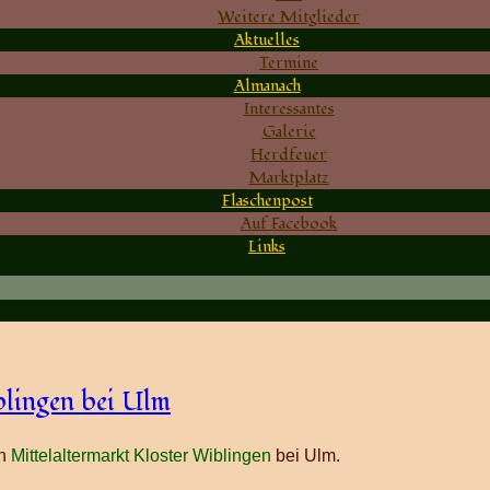
Weitere Mitglieder
Aktuelles
Termine
Almanach
Interessantes
Galerie
Herdfeuer
Marktplatz
Flaschenpost
Auf Facebook
Links
blingen bei Ulm
en
Mittelaltermarkt Kloster Wiblingen
bei Ulm.