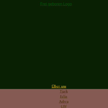
Über uns
Tjark
Felis
Asbru
Ulf