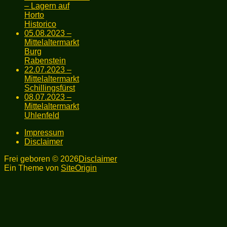
– Lagern auf
Horto
Historico
05.08.2023 –
Mittelaltermarkt
Burg
Rabenstein
22.07.2023 –
Mittelaltermarkt
Schillingsfürst
08.07.2023 –
Mittelaltermarkt
Uhlenfeld
Impressum
Disclaimer
Frei geboren © 2026
Disclaimer
Ein Theme von
SiteOrigin