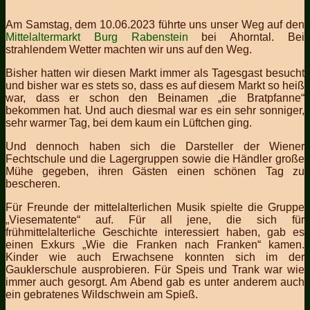
Am Samstag, dem 10.06.2023 führte uns unser Weg auf den
Mittelaltermarkt Burg Rabenstein
bei Ahorntal.
Bei
strahlendem Wetter machten wir uns auf den Weg.
Bisher hatten wir diesen Markt immer als Tagesgast besucht
und bisher war es stets so, dass es auf diesem Markt so heiß
war, dass er schon den Beinamen „die Bratpfanne“
bekommen hat. Und auch diesmal war es ein sehr sonniger,
sehr warmer Tag, bei dem kaum ein Lüftchen ging.
Und dennoch haben sich die Darsteller der Wiener
Fechtschule und die Lagergruppen sowie die Händler große
Mühe gegeben, ihren Gästen einen schönen Tag zu
bescheren.
Für Freunde der mittelalterlichen Musik spielte die Gruppe
„Viesematente“ auf. Für all jene, die sich für
frühmittelalterliche Geschichte interessiert haben, gab es
einen Exkurs „Wie die Franken nach Franken“ kamen.
Kinder wie auch Erwachsene konnten sich im der
Gauklerschule ausprobieren. Für Speis und Trank war wie
immer auch gesorgt. Am Abend gab es unter anderem auch
ein gebratenes Wildschwein am Spieß.