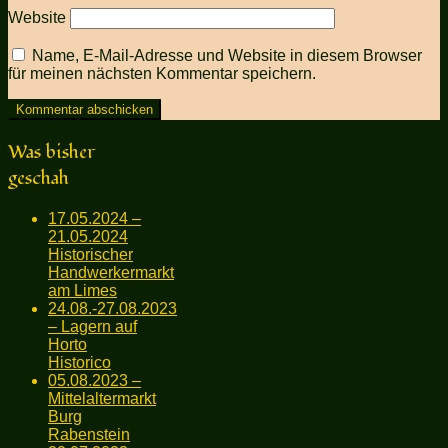
Website
Name, E-Mail-Adresse und Website in diesem Browser
für meinen nächsten Kommentar speichern.
Was bisher
geschah
17.05.2024 –
21.05.2024
Historischer
Handwerkermarkt
am Limes
24.08.-27.08.2023
– Lagern auf
Horto
Historico
05.08.2023 –
Mittelaltermarkt
Burg
Rabenstein