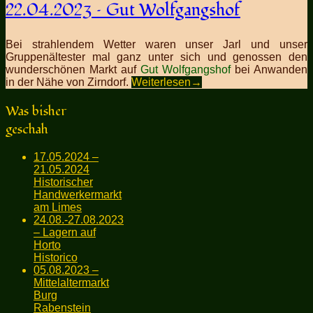
22.04.2023 – Gut Wolfgangshof
Bei strahlendem Wetter waren unser Jarl und unser
Gruppenältester mal ganz unter sich und genossen den
wunderschönen Markt auf
Gut Wolfgangshof
bei Anwanden
in der Nähe von Zirndorf.
Weiterlesen
→
Was bisher
geschah
17.05.2024 –
21.05.2024
Historischer
Handwerkermarkt
am Limes
24.08.-27.08.2023
– Lagern auf
Horto
Historico
05.08.2023 –
Mittelaltermarkt
Burg
Rabenstein