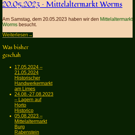
20.05.2023 – Mittelaltermarkt Worms
Am Samstag, dem 20.05.2023 haben wir den
Mittelaltermarkt
Worms
besucht.
Weiterlesen
→
Was bisher
geschah
17.05.2024 –
21.05.2024
Historischer
Handwerkermarkt
am Limes
24.08.-27.08.2023
– Lagern auf
Horto
Historico
05.08.2023 –
Mittelaltermarkt
Burg
Rabenstein