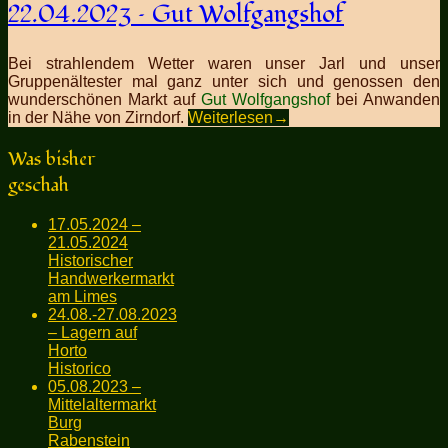
22.04.2023 – Gut Wolfgangshof
Bei strahlendem Wetter waren unser Jarl und unser
Gruppenältester mal ganz unter sich und genossen den
wunderschönen Markt auf
Gut Wolfgangshof
bei Anwanden
in der Nähe von Zirndorf.
Weiterlesen
→
Was bisher
geschah
17.05.2024 –
21.05.2024
Historischer
Handwerkermarkt
am Limes
24.08.-27.08.2023
– Lagern auf
Horto
Historico
05.08.2023 –
Mittelaltermarkt
Burg
Rabenstein