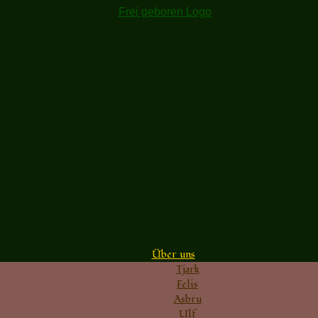
Über uns
Tjark
Felis
Asbru
Ulf