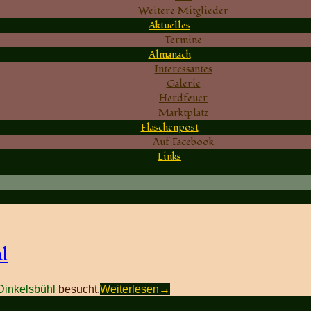
Weitere Mitglieder
Aktuelles
Termine
Almanach
Interessantes
Galerie
Herdfeuer
Marktplatz
Flaschenpost
Auf Facebook
Links
l
 Dinkelsbühl
besucht.
Weiterlesen
→